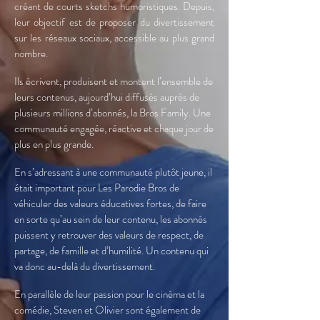
créant de courts sketchs humoristiques. Depuis,
leur objectif est de proposer du divertissement
sur les réseaux sociaux, accessible au plus grand
nombre.
Ils écrivent, produisent et montent l’ensemble de
leurs contenus, aujourd’hui diffusés auprès de
plusieurs millions d’abonnés, la Bros Family. Une
communauté engagée, réactive et chaque jour de
plus en plus grande.
En s’adressant à une communauté plutôt jeune, il
était important pour Les Parodie Bros de
véhiculer des valeurs éducatives fortes, de faire
en sorte qu’au sein de leur contenu, les abonnés
puissent y retrouver des valeurs de respect, de
partage, de famille et d’humilité. Un contenu qui
va donc au-delà du divertissement.
En parallèle de leur passion pour le cinéma et la
comédie, Steven et Olivier sont également de