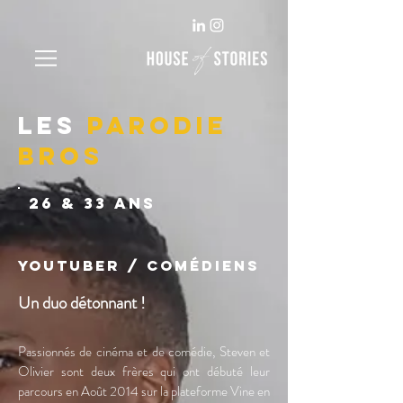
LES
PARODIE
BROS
26 & 33 ANS
Youtuber /
Comédiens
Un duo détonnant !
Passionnés de cinéma et de comédie, Steven et
Olivier sont deux frères qui ont débuté leur
parcours en Août 2014 sur la plateforme Vine en